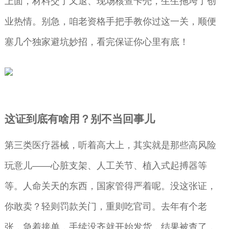
上面，材料交了又退、现场核查卡壳，生生拖垮了创
业热情。别急，咱老资格手把手教你过这一关，顺便
塞几个独家避坑妙招，看完保证你心里有底！
这证到底有啥用？别不当回事儿
第三类医疗器械，听着高大上，其实就是那些高风险
玩意儿——心脏支架、人工关节、植入式起搏器等
等。人命关天的东西，国家管得严着呢。没这张证，
你敢卖？轻则罚款关门，重则吃官司。去年有个老
张，急着接单，手续没齐就开始发货，结果被查了，