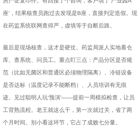
房产证复印件。有回接了个咨询，客户填了‘产业园A
座’，结果核查员跑过去发现是B座，直接判定造假。现
在药监系统联网查得严，虚填等于自断后路。
最后是现场核查，这才是硬仗。药监局派人实地看仓
库、查系统、问员工。重点盯三点：产品分区是否规
范（比如无菌区和普通区必须物理隔离）、冷链设备
是否达标（温度记录不能断档）、人员培训有无痕
迹。见过聪明人玩‘预演’——提前一周模拟检查，让员
工背熟流程。老王就这么干，第一次就过关，省了两
个月时间。别小看这环节，它占了成败七分量。