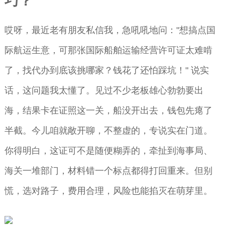
巧？
哎呀，最近老有朋友私信我，急吼吼地问："想搞点国
际航运生意，可那张国际船舶运输经营许可证太难啃
了，找代办到底该挑哪家？钱花了还怕踩坑！" 说实
话，这问题我太懂了。见过不少老板雄心勃勃要出
海，结果卡在证照这一关，船没开出去，钱包先瘪了
半截。今儿咱就敞开聊，不整虚的，专说实在门道。
你得明白，这证可不是随便糊弄的，牵扯到海事局、
海关一堆部门，材料错一个标点都得打回重来。但别
慌，选对路子，费用合理，风险也能掐灭在萌芽里。