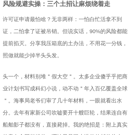
风险规避实操：三个土招让麻烦绕着走
许可证申请最怕啥？无非两样：一怕白忙活拿不到
证，二怕拿了证被吊销。但说实话，90%的风险都能
提前掐灭。分享我压箱底的土办法，不用花一分钱，
照做就能少掉半头头发。
头一个，材料别堆＂假大空＂。太多企业傻乎乎把商
业计划书写成科幻小说，动不动＂年入百亿覆盖全球
＂。海事局老爷们审了几十年材料，一眼就看出水
分。去年有家新公司吹嘘要开十艘巨轮，结果连自有
船舶影子都没有，直接毙掉。我的绝招是：附上真实