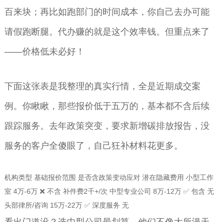
百来块；再比如跑部门的时间成本，你自己去办可能
请假跑断腿。代办赚的就是这个效率钱。但重点来了
——价格低未必好！
下面这张表是我整理的真实行情，全是近期成交案
例。你瞅瞅，那些报价低于五万的，基本都不含后续
跟踪服务。去年政策突变，要求新增碳排放报告，没
服务的客户全傻眼了，自己狂补材料花更多。
机构类型 基础报价范围 是否含政策变动应对 潜在隐藏费用 小型工作
室 4万-6万 ❌ 不含 补件费2千+/次 中型专业公司 8万-12万 ✅ 包含 无
头部律所/咨询 15万-22万 ✅ 深度服务 无
看出门道没？选中型公司最划算。他们不像大所漫天