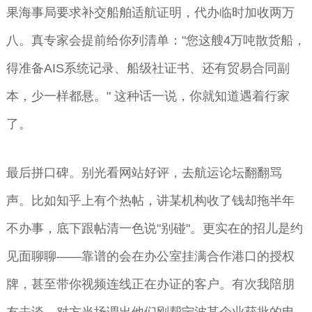
果海事局要求补交船舶适航证明，代办临时加收两万
八。真专家会提前给你列清单："您这艘4万吨散货船，
得准备AIS系统记录、船级社证书、还有贸易合同副
本，少一样都悬。" 这种话一说，你就知道遇着行家
了。
最后拼口碑。别光看网站好评，去航运论坛翻翻骂
声。比如知乎上有个热帖，讲某机构收了钱却拖半年
不办事，底下跟帖清一色说"别碰"。更实在的招儿是约
见面聊聊——靠谱的会在办公室挂满合作港口的授权
牌，甚至带你视频连线正在办证的客户。有次我陪朋
友去谈，对方当场调出他们刚帮宁波某企业获批的电