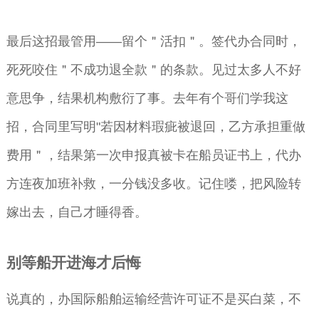
最后这招最管用——留个＂活扣＂。签代办合同时，
死死咬住＂不成功退全款＂的条款。见过太多人不好
意思争，结果机构敷衍了事。去年有个哥们学我这
招，合同里写明"若因材料瑕疵被退回，乙方承担重做
费用＂，结果第一次申报真被卡在船员证书上，代办
方连夜加班补救，一分钱没多收。记住喽，把风险转
嫁出去，自己才睡得香。
别等船开进海才后悔
说真的，办国际船舶运输经营许可证不是买白菜，不