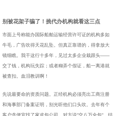
别被花架子骗了！挑代办机构就看这三点
市面上号称能办国际船舶运输经营许可证的机构多如
牛毛，广告吹得天花乱坠。但真正靠谱的，得拿放大
镜细瞧。我干这行十多年，见过太多企业栽跟头——
交了钱，机构玩失踪；或者糊弄个假证，船一离港就
被查扣。血泪教训啊！
先说最要命的资质问题。正经机构必须亮出工商注册
和海事部门备案证明，别光听他们口头吹。去年有个
客户贪便宜找了家皮包公司，对方说"交八万全包"，结