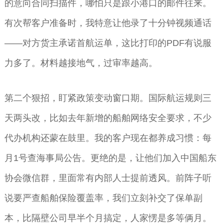
的意向合同扫描件，哪怕只是跟小港口的邮件往来。
有次帮客户准备时，我特意让他录了十分钟视频通话
——对方货主承诺首航运单，这比打印的PDF有说服
力多了。材料越接地气，过审率越高。
第二个狠招，盯紧政策变动窗口期。国际航运规则三
天两头改，比如去年新增的船舶网络安全要求，不少
代办机构还蒙在鼓里。我的客户现在都养成习惯：每
月1号查海事局公告。更绝的是，让他们加入中国船东
协会微信群，里面常有内部人士提前透风。前阵子听
说要严查船舶保险覆盖率，我们立刻补交了保单副
本，比隔壁公司早半个月搞定，人家愣是多等俩月。